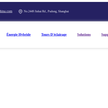
hina.com
No.2449 Jinhai Rd., Pudong, Shanghai
Énergie Hybride
Tours D'éclairage
Solutions
Sup