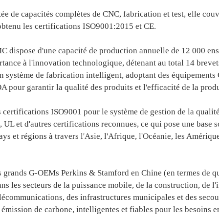
 capacités complètes de CNC, fabrication et test, elle couvre 
 obtenu les certifications ISO9001:2015 et CE.
C dispose d'une capacité de production annuelle de 12 000 ens
tance à l'innovation technologique, détenant au total 14 brevets
e un système de fabrication intelligent, adoptant des équipement
pour garantir la qualité des produits et l'efficacité de la prod
es certifications ISO9001 pour le système de gestion de la qua
 et d'autres certifications reconnues, ce qui pose une base so
s et régions à travers l'Asie, l'Afrique, l'Océanie, les Amériques
lus grands G-OEMs Perkins & Stamford en Chine (en termes de q
ans les secteurs de la puissance mobile, de la construction, de l
télécommunications, des infrastructures municipales et des seco
émission de carbone, intelligentes et fiables pour les besoins e