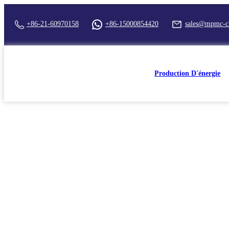
+86-21-60970158
+86-15000854420
sales@mpmc-c
Production D'énergie