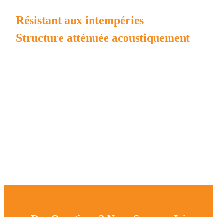
Résistant aux intempéries
Structure atténuée acoustiquement
MPMC fabrique son propre boîtier et châssis de générateur
pour garantir une longue durée.
Structure complète de boîtier étanche à l'eau/pluie/poussière.
La peinture de la verrière intègre le processus de
prétraitement Henkel et la poudre AkzoNobel;
La peinture du châssis intègre le processus de sablage et la
poudre AkzoNobel;
garantissant une garantie de revêtement en poudre extérieur
de 3 à 5 ans.