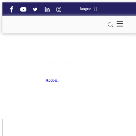
langue
MDS170(S)-1
Accueil
>
MDS170(S)-1