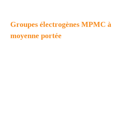
Groupes électrogènes MPMC à
moyenne portée
Performance constante avec un design robuste.
Salles de test internes pour garantir le fonctionnement stable
de chaque produit.
Anneaux de levage, tubes de traction et trous pour chariot
élévateur pour un transport facile.
Conception appropriée du système d'entrée et de sortie d'air
pour assurer
la fiabilité du fonctionnement du groupe électrogène en
condition silencieuse.