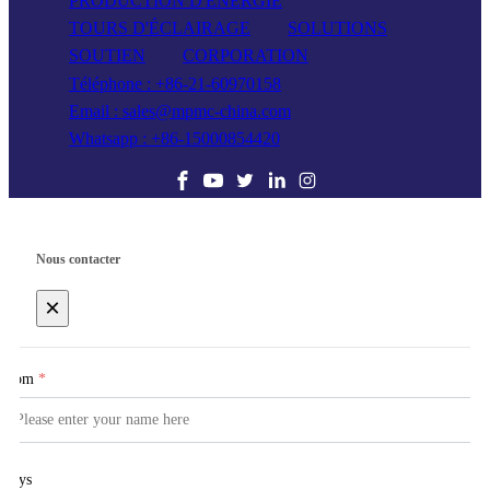
PRODUCTION D'ÉNERGIE
TOURS D'ÉCLAIRAGE
SOLUTIONS
SOUTIEN
CORPORATION
Téléphone : +86-21-60970158
Email : sales@mpmc-china.com
Whatsapp : +86-15000854420
Nous contacter
×
Nom
*
Pays